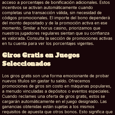
acceso a porcentajes de bonificación adicionales. Estos
incentivos se activan automáticamente cuando
completas una transacción válida, sin necesidad de
códigos promocionales. El importe del bono dependerá
del monto depositado y de la promoción activa en ese
momento. Similar a horus casino, priorizamos que
nuestros jugadores regulares sientan que su confianza
es valorada. Consulta la sección de promociones activas
en tu cuenta para ver los porcentajes vigentes.
Giros Gratis en Juegos
Seleccionados
Los giros gratis son una forma emocionante de probar
nuevos títulos sin gastar tu saldo. Ofrecemos
promociones de giros sin costo en máquinas populares,
a menudo vinculadas a depósitos o eventos especiales.
Cuando reclames una oferta de giros gratis, estos se
cargarán automáticamente en el juego designado. Las
ganancias obtenidas están sujetas a los mismos
requisitos de apuesta que otros bonos. Esto significa que